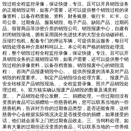
毁过程全程监控录像，保证快捷，专注。且可以开具销毁业务
的正规销毁证明，如客户需要，还可以提供整个销毁过程的录
像资料，以备存档查验。资料、财务账册、银行卡、IC卡、公
司公章、过期食品、服装销毁、电子产品、缺陷产品、过期药
品、假冒商品等涉密介质的销毁公司。销毁报废中心，自建有
封闭销毁场地，拥有采用国外先进技术的大型全自动破碎机，
压缩打包机，配备专门的押运车辆，可提供装运服务，每日可
销毁处理各种介质材料吨以上。本公司有严格的销毁处理流
程，整个销毁过程全程监控录像，保证快捷，专注。且可以开
具销毁业务的正规销毁证明，如客户需要，还可以提供整个销
毁过程的录像资料，以备存档查验。销毁报废中心的销毁流
程：、咨询产品报废销毁中心。、提供所报废的清单及对产品
销毁的程度要求。、制定产品销毁综合处理方案。、报废产品
安全转移至产品销毁现场。、全程监督录像、照片产品销毁处
理过程。6、双方核实确认报废产品销毁的数量及满意程
度。、产品销毁处理公发酵。二、捐赠处理。一些过期但没有
变质的食品可以捐赠给一些慈善机构，您可以联系当地的一些
慈善机构，告诉对方你的过期食品类型，是否还能食用，这样
慈善中心会根据实际情况决定是否接受你的捐赠，如果接受的
话，他们就会派车上门把过期食品收走。三、当饲料处理。如
果有大量的过期但还没变质的食品，可以联系当地的一些养殖