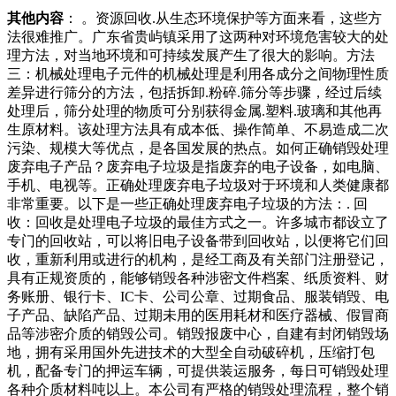
其他内容
： 。资源回收.从生态环境保护等方面来看，这些方
法很难推广。广东省贵屿镇采用了这两种对环境危害较大的处
理方法，对当地环境和可持续发展产生了很大的影响。方法
三：机械处理电子元件的机械处理是利用各成分之间物理性质
差异进行筛分的方法，包括拆卸.粉碎.筛分等步骤，经过后续
处理后，筛分处理的物质可分别获得金属.塑料.玻璃和其他再
生原材料。该处理方法具有成本低、操作简单、不易造成二次
污染、规模大等优点，是各国发展的热点。如何正确销毁处理
废弃电子产品？废弃电子垃圾是指废弃的电子设备，如电脑、
手机、电视等。正确处理废弃电子垃圾对于环境和人类健康都
非常重要。以下是一些正确处理废弃电子垃圾的方法：. 回
收：回收是处理电子垃圾的最佳方式之一。许多城市都设立了
专门的回收站，可以将旧电子设备带到回收站，以便将它们回
收，重新利用或进行的机构，是经工商及有关部门注册登记，
具有正规资质的，能够销毁各种涉密文件档案、纸质资料、财
务账册、银行卡、IC卡、公司公章、过期食品、服装销毁、电
子产品、缺陷产品、过期未用的医用耗材和医疗器械、假冒商
品等涉密介质的销毁公司。销毁报废中心，自建有封闭销毁场
地，拥有采用国外先进技术的大型全自动破碎机，压缩打包
机，配备专门的押运车辆，可提供装运服务，每日可销毁处理
各种介质材料吨以上。本公司有严格的销毁处理流程，整个销