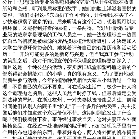
公斤！”思想政治专业的潘燕和她的室友们从开学初就在收集
纸箱和空瓶，听到最后称重的数字，她们的脸上洋溢着喜悦的
笑容。“我们觉得这些东西扔了怪可惜的，开学到现在买了不
少快递积攒了很多纸箱。后来听说有这个活动，想着既可以支
持环保，又能得到好看的绿植，一举两得。”汉语国际教育专
业级的戴宗寒是现场的工作人员之一，她一边整理纸盒一边回
忆自己当初就是被绿源的废品换绿植活动所吸引，才决定加入
大学生绿源环保协会的。她笑着评价自己的心路历程和活动经
历：“一开始可能更多的是新奇与兴趣，但当我真正参与活动
的策划之后，我对于绿源宣传的环保理念的理解更加深入了。
而且这是一个纯公益的活动，变卖废旧纸盒和塑料瓶之后的全
部所得都会捐给对口的小学，真的很有意义。”为了更好地鼓
励新生参与活动，今年的植物种类相信大家从小就听过一个道
理：不是自己的东西不要拿。可在现实生活中，极少一部人将
这个道理抛之脑后。这些人虽然当时挣了钱，但最后肯定会受
到法律的严惩。在浙江杭州，一对夫妻以捡拾废品为生。前段
时间他们从别人的院子里“捡走”了一个多斤的铁疙瘩，失主报
警后他们才知道这个东西价值不菲。这期间到底发生了什么
呢？我们接着往下看。事件经过事发当天，这对夫妻正在外面
捡拾废品。在经过一处堆杂物的院子时，他们发现院子里有一
个用帆布包起来的东西。带着好奇心，两人将外面的帆布揭开
了。打开后他们才知道，这里面原来是一台机器设备。因为两