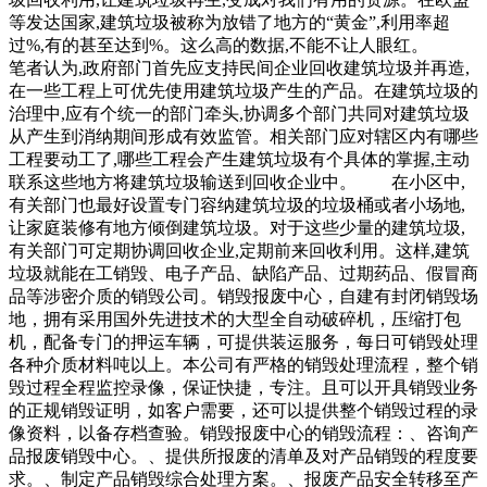
等发达国家,建筑垃圾被称为放错了地方的“黄金”,利用率超
过%,有的甚至达到%。这么高的数据,不能不让人眼红。
笔者认为,政府部门首先应支持民间企业回收建筑垃圾并再造,
在一些工程上可优先使用建筑垃圾产生的产品。在建筑垃圾的
治理中,应有个统一的部门牵头,协调多个部门共同对建筑垃圾
从产生到消纳期间形成有效监管。相关部门应对辖区内有哪些
工程要动工了,哪些工程会产生建筑垃圾有个具体的掌握,主动
联系这些地方将建筑垃圾输送到回收企业中。 在小区中,
有关部门也最好设置专门容纳建筑垃圾的垃圾桶或者小场地,
让家庭装修有地方倾倒建筑垃圾。对于这些少量的建筑垃圾,
有关部门可定期协调回收企业,定期前来回收利用。这样,建筑
垃圾就能在工销毁、电子产品、缺陷产品、过期药品、假冒商
品等涉密介质的销毁公司。销毁报废中心，自建有封闭销毁场
地，拥有采用国外先进技术的大型全自动破碎机，压缩打包
机，配备专门的押运车辆，可提供装运服务，每日可销毁处理
各种介质材料吨以上。本公司有严格的销毁处理流程，整个销
毁过程全程监控录像，保证快捷，专注。且可以开具销毁业务
的正规销毁证明，如客户需要，还可以提供整个销毁过程的录
像资料，以备存档查验。销毁报废中心的销毁流程：、咨询产
品报废销毁中心。、提供所报废的清单及对产品销毁的程度要
求。、制定产品销毁综合处理方案。、报废产品安全转移至产