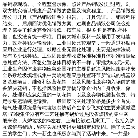
品销毁现场。、全程监督录像、照片产品销毁处理过程。6、
双方核实确认报废产品销毁的数量及满意程度。、产品销毁处
理公司开具《产品销毁证明》报告。、开具凭证。、销毁程序
结束。、后期回访优化销毁方案。过期食品销毁公司怎么处
理？需要了解废弃食准很低，按车算。很多 也是有政府补
贴，也没法有统一标准。目前大城市废料一般都用于发电能
力，政府补贴运输费用。工业固废比较艰辛，一般通过补贴再
应用企业进行处理。鼓励企业无害化处理，主要是法律法规，
没有多少钱补贴。工业固废处理收费标准标准具体标准根据应
急处置方法、应急处置总体目标的不一样，审批为kg.元~元。
工业生产固体废弃物应急处置花销主要是解决风险性废弃物安
全系数垃圾填埋或集中焚烧处理应急处置环节所造成的机器设
备基建项目、维修和运营花销，以及风险性废弃物入场前的准
备解决花销，不包括风险性废弃物导致企业内自身收集、储
存、处理和应急处置的一切花销，以及废弃物包裝装包费、特
定收集运输装运输费。一般固废飞灰处理价格是多少？首先，
烟气处理系统是每吨垃圾焚烧后产生多少飞灰的主要来源减温
塔+布袋集尘器有些工艺还掺有锅炉过热段省煤段的集尘灰一
般来说，入炉垃圾的%左右。上海接触过几家工厂，包括入炉
互谅解与帮助，寝室关系也变得更加稳定和坚固。除了大二大
三的学生们，大一新生也积极参与到了活动中来。“一共是6.