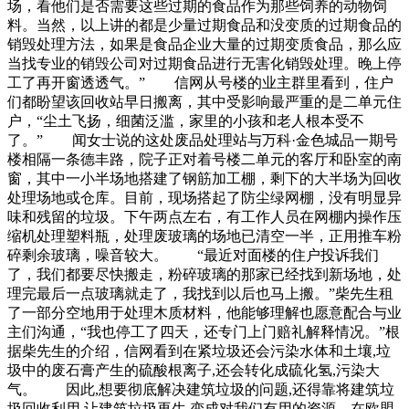
场，看他们是否需要这些过期的食品作为那些饲养的动物饲
料。当然，以上讲的都是少量过期食品和没变质的过期食品的
销毁处理方法，如果是食品企业大量的过期变质食品，那么应
当找专业的销毁公司对过期食品进行无害化销毁处理。晚上停
工了再开窗透透气。” 信网从号楼的业主群里看到，住户
们都盼望该回收站早日搬离，其中受影响最严重的是二单元住
户，“尘土飞扬，细菌泛滥，家里的小孩和老人根本受不
了。” 闻女士说的这处废品处理站与万科·金色城品一期号
楼相隔一条德丰路，院子正对着号楼二单元的客厅和卧室的南
窗，其中一小半场地搭建了钢筋加工棚，剩下的大半场为回收
处理场地或仓库。目前，现场搭起了防尘绿网棚，没有明显异
味和残留的垃圾。下午两点左右，有工作人员在网棚内操作压
缩机处理塑料瓶，处理废玻璃的场地已清空一半，正用推车粉
碎剩余玻璃，噪音较大。 “最近对面楼的住户投诉我们
了，我们都要尽快搬走，粉碎玻璃的那家已经找到新场地，处
理完最后一点玻璃就走了，我找到以后也马上搬。”柴先生租
了一部分空地用于处理木质材料，他能够理解也愿意配合与业
主们沟通，“我也停工了四天，还专门上门赔礼解释情况。”根
据柴先生的介绍，信网看到在紧垃圾还会污染水体和土壤,垃
圾中的废石膏产生的硫酸根离子,还会转化成硫化氢,污染大
气。 因此,想要彻底解决建筑垃圾的问题,还得靠将建筑垃
圾回收利用,让建筑垃圾再生,变成对我们有用的资源。在欧盟