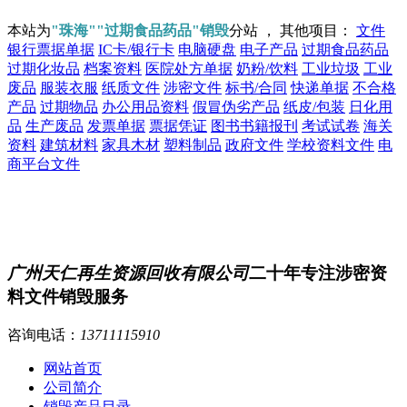
本站为
"珠海""过期食品药品"销毁
分站 ， 其他项目：
文件
银行票据单据
IC卡/银行卡
电脑硬盘
电子产品
过期食品药品
过期化妆品
档案资料
医院处方单据
奶粉/饮料
工业垃圾
工业
废品
服装衣服
纸质文件
涉密文件
标书/合同
快递单据
不合格
产品
过期物品
办公用品资料
假冒伪劣产品
纸皮/包装
日化用
品
生产废品
发票单据
票据凭证
图书书籍报刊
考试试卷
海关
资料
建筑材料
家具木材
塑料制品
政府文件
学校资料文件
电
商平台文件
广州天仁再生资源回收有限公司
二十年专注涉密资
料文件销毁服务
咨询电话：
13711115910
网站首页
公司简介
销毁产品目录